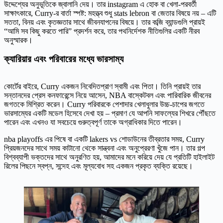
উদ্দেশ্যের অনুভূতিকে জ্বালানি দেয়। তার instagram এ হোক বা খেলা-পরবর্তী
সাক্ষাৎকারে, Curry-র বার্তা স্পষ্ট: মহত্ত্ব শুধু stats lebron বা জেতার বিষয়ে নয় – এটি
সততা, বিনয় এবং কৃতজ্ঞতার সাথে জীবনযাপনের বিষয়ে। তার কব্জি ব্যান্ডগুলি প্রায়ই
“আমি সব কিছু করতে পারি” প্রদর্শন করে, তার পথনির্দেশক নীতিগুলির একটি নীরব
অনুস্মারক।
ক্যারিয়ার এবং পরিবারের মধ্যে ভারসাম্য
কোর্টের বাইরে, Curry একজন নিবেদিতপ্রাণ স্বামী এবং পিতা। তিনি প্রায়ই তার
সন্তানদের প্রেস কনফারেন্সে নিয়ে আসেন, NBA বাস্কেটবল এবং পারিবারিক জীবনের
জগতকে মিশ্রিত করেন। Curry পরিবারকে পেশাদার খেলাধুলার উচ্চ-চাপের জগতে
ভারসাম্যের একটি মডেল হিসেবে দেখা হয় – প্রমাণ যে আপনি সাফল্যের শিখরে পৌঁছতে
পারেন এবং এখনও যা সবচেয়ে গুরুত্বপূর্ণ তাকে অগ্রাধিকার দিতে পারেন।
nba playoffs এর পিষে বা একটি lakers vs শোডাউনের তীব্রতার সময়, Curry
প্রিয়জনদের সাথে সময় কাটানো থেকে সান্ত্বনা এবং অনুপ্রেরণা খুঁজে পান। তার গল্প
বিশ্বব্যাপী ভক্তদের সাথে অনুরণিত হয়, আমাদের মনে করিয়ে দেয় যে প্রতিটি হাইলাইট
রিলের পিছনে স্বপ্ন, সন্দেহ এবং মূল্যবোধ সহ একজন প্রকৃত ব্যক্তি রয়েছে।