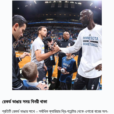
রেকর্ড ভাঙার সময় বিনয়ী থাকা
প্রতিটি রেকর্ড ভাঙার সাথে – সর্বাধিক ক্যারিয়ার থ্রি-পয়েন্টার থেকে এগারো বারের অল-