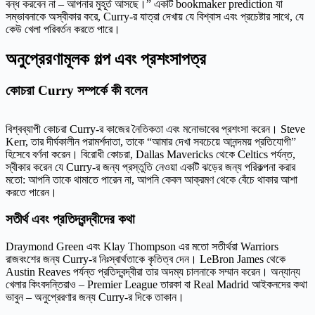
বন্ধ করবেন না – আপনার মুহূর্ত আসছে।” একটি bookmaker prediction যা
সম্ভাবনাকে অস্বীকার করে, Curry-র যাত্রা দেখায় যে বিশ্বাস এবং প্রচেষ্টার সাথে, যে
কেউ খেলা পরিবর্তন করতে পারে।
অনুপ্রেরণামূলক গল্প এবং প্রশংসাপত্র
কোচরা Curry সম্পর্কে কী বলেন
বিশ্বব্যাপী কোচরা Curry-র কাজের নৈতিকতা এবং মনোভাবের প্রশংসা করেন। Steve
Kerr, তার দীর্ঘকালীন পরামর্শদাতা, তাকে “আমার দেখা সবচেয়ে আনন্দময় প্রতিযোগী”
হিসেবে বর্ণনা করেন। বিরোধী কোচরা, Dallas Mavericks থেকে Celtics পর্যন্ত,
স্বীকার করেন যে Curry-র জন্য প্রস্তুতি নেওয়া একটি ঝড়ের জন্য পরিকল্পনা করার
মতো: আপনি তাকে থামাতে পারেন না, আপনি কেবল আক্রমণ থেকে বেঁচে থাকার আশা
করতে পারেন।
সতীর্থ এবং প্রতিদ্বন্দ্বীদের কথা
Draymond Green এবং Klay Thompson এর মতো সতীর্থরা Warriors
রাজবংশের জন্য Curry-র নিঃস্বার্থতাকে কৃতিত্ব দেন। LeBron James থেকে
Austin Reaves পর্যন্ত প্রতিদ্বন্দ্বীরা তার অদম্য চালনাকে সম্মান করেন। অন্যান্য
খেলার কিংবদন্তিরাও – Premier League তারকা বা Real Madrid আইকনদের কথা
ভাবুন – অনুপ্রেরণার জন্য Curry-র দিকে তাকান।