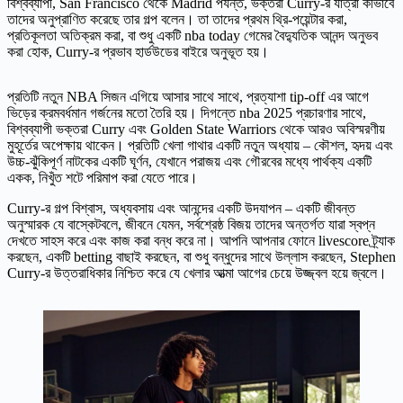
বিশ্বব্যাপী, San Francisco থেকে Madrid পর্যন্ত, ভক্তরা Curry-র যাত্রা কীভাবে
তাদের অনুপ্রাণিত করেছে তার গল্প বলেন। তা তাদের প্রথম থ্রি-পয়েন্টার করা,
প্রতিকূলতা অতিক্রম করা, বা শুধু একটি nba today গেমের বৈদ্যুতিক আনন্দ অনুভব
করা হোক, Curry-র প্রভাব হার্ডউডের বাইরে অনুভূত হয়।
প্রতিটি নতুন NBA সিজন এগিয়ে আসার সাথে সাথে, প্রত্যাশা tip-off এর আগে
ভিড়ের ক্রমবর্ধমান গর্জনের মতো তৈরি হয়। দিগন্তে nba 2025 প্রচারণার সাথে,
বিশ্বব্যাপী ভক্তরা Curry এবং Golden State Warriors থেকে আরও অবিস্মরণীয়
মুহূর্তের অপেক্ষায় থাকেন। প্রতিটি খেলা গাথার একটি নতুন অধ্যায় – কৌশল, হৃদয় এবং
উচ্চ-ঝুঁকিপূর্ণ নাটকের একটি ঘূর্ণন, যেখানে পরাজয় এবং গৌরবের মধ্যে পার্থক্য একটি
একক, নিখুঁত শটে পরিমাপ করা যেতে পারে।
Curry-র গল্প বিশ্বাস, অধ্যবসায় এবং আনন্দের একটি উদযাপন – একটি জীবন্ত
অনুস্মারক যে বাস্কেটবলে, জীবনে যেমন, সর্বশ্রেষ্ঠ বিজয় তাদের অন্তর্গত যারা স্বপ্ন
দেখতে সাহস করে এবং কাজ করা বন্ধ করে না। আপনি আপনার ফোনে livescore ট্র্যাক
করছেন, একটি betting বাছাই করছেন, বা শুধু বন্ধুদের সাথে উল্লাস করছেন, Stephen
Curry-র উত্তরাধিকার নিশ্চিত করে যে খেলার আত্মা আগের চেয়ে উজ্জ্বল হয়ে জ্বলে।