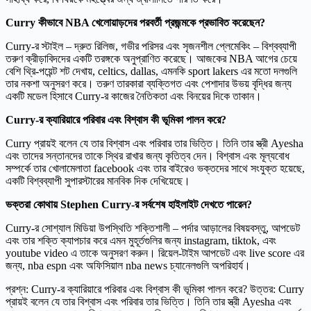
Curry কীভাবে NBA খেলোয়াড়দের পরবর্তী প্রজন্মকে প্রভাবিত করেছেন?
Curry-র স্টাইল – দ্রুত রিলিজ, গভীর পরিসর এবং সৃজনশীল প্লেমেকিং – বিশ্বব্যাপী
তরুণ ক্রীড়াবিদদের একটি তরঙ্গকে অনুপ্রাণিত করেছে। আজকের NBA আগের চেয়ে
বেশি থ্রি-পয়েন্ট শট দেখায়, celtics, dallas, এমনকি sport lakers এর মতো দলগুলি
তার নকশা অনুসরণ করে। তরুণ তারকারা ব্যক্তিগত এবং পেশাদার উভয় বৃদ্ধির জন্য
একটি মডেল হিসাবে Curry-র কাজের নৈতিকতা এবং বিনয়ের দিকে তাকান।
Curry-র ক্যারিয়ারে পরিবার এবং বিশ্বাস কী ভূমিকা পালন করে?
Curry প্রায়ই বলেন যে তার বিশ্বাস এবং পরিবার তার ভিত্তি। তিনি তার স্ত্রী Ayesha
এবং তাদের সন্তানদের তাকে স্থির রাখার জন্য কৃতিত্ব দেন। বিশ্বাস এবং মূল্যবোধ
সম্পর্কে তার খোলামেলাতা facebook এবং তার বাইরেও ভক্তদের সাথে সংযুক্ত হয়েছে,
একটি বিশ্বব্যাপী সুপারস্টারের মানবিক দিক দেখিয়েছে।
ভক্তরা কোথায় Stephen Curry-র সর্বশেষ হাইলাইট দেখতে পারেন?
Curry-র সোশ্যাল মিডিয়া উপস্থিতি শক্তিশালী – পর্দার আড়ালের বিষয়বস্তু, আপডেট
এবং তার শক্তি ক্যাপচার করে এমন মুহূর্তগুলির জন্য instagram, tiktok, এবং
youtube video এ তাকে অনুসরণ করুন। রিয়েল-টাইম আপডেট এবং live score এর
জন্য, nba espn এবং অফিসিয়াল nba news চ্যানেলগুলি অপরিহার্য।
প্রশ্ন: Curry-র ক্যারিয়ারে পরিবার এবং বিশ্বাস কী ভূমিকা পালন করে? উত্তর: Curry
প্রায়ই বলেন যে তার বিশ্বাস এবং পরিবার তার ভিত্তি। তিনি তার স্ত্রী Ayesha এবং