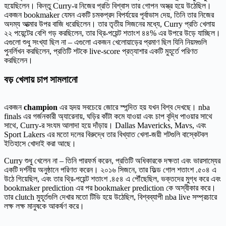
হয়েছিলেন। কিন্তু Curry-র নিজের প্রতি বিশ্বাস তার গোপন অস্ত্র হয়ে উঠেছিল।
একজন bookmaker যেমন একটি চমকপ্রদ বিপর্যয়ের পূর্বাভাস দেয়, তিনি তার নিজের
অদম্য আত্মার উপর বাজি ধরেছিলেন। তার তৃতীয় সিজনের মধ্যে, Curry প্রতি খেলায়
২২ পয়েন্টের বেশি গড় করছিলেন, তার থ্রি-পয়েন্ট শতাংশ ৪৪% এর উপরে উড়ে যাচ্ছিল।
এগুলো শুধু সংখ্যা ছিল না – এগুলো একজন খেলোয়াড়ের প্রমাণ ছিল যিনি নিয়মগুলি
পুনর্লিখন করছিলেন, প্রতিটি শটকে live-score প্রত্যাশার একটি মুহূর্তে পরিণত
করছিলেন।
বড় খেলায় চাপ সামলানো
একজন
champion
এর হৃদয় সবচেয়ে জোরে স্পন্দিত হয় যখন বিশ্ব দেখছে। nba
finals এর গর্জনকারী অ্যারেনায়, ঘড়ির কাঁটা কমে যাওয়া এবং চাপ বৃদ্ধি পাওয়ার সাথে
সাথে, Curry-র সংযম আলাদা হয়ে দাঁড়ায়। Dallas Mavericks, Mavs, এবং
Sport Lakers এর মতো দলের বিরুদ্ধে তার বিখ্যাত খেলা-জয়ী শটগুলি বাস্কেটবল
ইতিহাসে খোদাই করা আছে।
Curry শুধু খেলেন না – তিনি পারফর্ম করেন, প্রতিটি অধিকারকে দক্ষতা এবং ভারসাম্যের
একটি দর্শনীয় অনুষ্ঠানে পরিণত করেন। ২০১৬ সিজনে, তার ফিল্ড গোল শতাংশ .৫০৪ এ
উঠে গিয়েছিল, এবং তার থ্রি-পয়েন্ট শতাংশ .৪৫৪ এ পৌঁছেছিল, ভক্তদের মুগ্ধ করে এবং
bookmaker prediction এর পর bookmaker prediction কে অস্বীকার করে।
তার clutch মুহূর্তগুলি দেখার মতো টিভি হয়ে উঠেছিল, বিশ্বব্যাপী nba live সম্প্রচারে
লক্ষ লক্ষ মানুষকে আকর্ষণ করে।