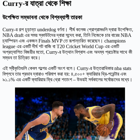
Curry-র যাত্রা থেকে শিক্ষা
উপেক্ষিত সম্ভাবনা থেকে বিশ্বব্যাপী তারকা
Curry-র গল্প চূড়ান্ত underdog বর্ণনা। শীর্ষ কলেজ প্রোগ্রামগুলি দ্বারা উপেক্ষিত,
NBA draft এর সময় স্কাউটদের দ্বারা সন্দেহ করা, তিনি নিজেকে চার বারের NBA
চ্যাম্পিয়ন এবং একজন Finals MVP তে রূপান্তরিত করেছেন। champions
league এর একটি দীর্ঘ শট বাজি বা T20 Cricket World Cup এর একটি
অপ্রত্যাশিত বিজয়ীর মতো, Curry-র উত্থান বিশ্বাস এবং অদম্য প্রচেষ্টার সাথে কী
সম্ভব তা চিত্রিত করে।
এই স্বীকৃতিগুলি কেবল গল্পের একটি অংশ বলে। Curry-র উত্তরাধিকার nba stats
বিপ্লবে তার প্রভাব দ্বারাও পরিমাপ করা হয়: ৪,৫০০+ ক্যারিয়ার থ্রি-পয়েন্টার এবং
৯১.১% এর একটি ক্যারিয়ার ফ্রি থ্রো শতাংশ – উভয়ই সর্বকালের সর্বোচ্চদের মধ্যে।