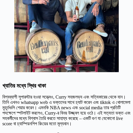
খ্যাতির মধ্যে স্থির থাকা
বিশ্বব্যাপী সুপারস্টার হওয়া সত্ত্বেও, Curry সহজলভ্য এবং সত্যিকারের থেকে যান।
তিনি এখনও whatsapp web এ ভক্তদের সাথে চ্যাট করেন এবং tiktok এ খোলামেলা
মুহূর্তগুলি শেয়ার করেন। এমনকি NBA news এবং social media তার প্রতিটি
পদক্ষেপে স্পটলাইট করলেও, Curry-র বিনয় উজ্জ্বল হয়ে ওঠে। এই সত্যতা ভক্ত এবং
সহকর্মীদের মধ্যে বিশ্বাস তৈরি করতে সাহায্য করেছে – একটি গুণ যা যেকোনো live
score বা চ্যাম্পিয়নশিপ রিংয়ের মতো মূল্যবান।