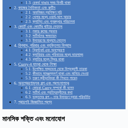
রেকর্ড ভাঙার সময় বিনয়ী থাকা
কাজের নৈতিকতা এবং রুটিন
অফসিজন প্রশিক্ষণ সূচি
খেলার মধ্যে ওয়ার্ম-আপ আচার
ক্লান্তি এবং পুনরুদ্ধার পরিচালনা
কোর্টে এবং কোর্টের বাইরে নেতৃত্ব
লকার রুমের প্রভাব
সতীর্থদের ক্ষমতায়ন
উদাহরণের মাধ্যমে নেতৃত্ব
বিশ্বাস, পরিবার এবং ব্যক্তিগত বিশ্বাস
খ্রিস্টধর্ম এবং অনুপ্রেরণা
ক্যারিয়ার এবং পরিবারের মধ্যে ভারসাম্য
খ্যাতির মধ্যে স্থির থাকা
Curry-র যাত্রা থেকে শিক্ষা
উপেক্ষিত সম্ভাবনা থেকে বিশ্বব্যাপী তারকা
কীভাবে সামঞ্জস্যপূর্ণ থাকা এবং মানিয়ে নেওয়া
তরুণ ক্রীড়াবিদরা কী শিখতে পারেন
অনুপ্রেরণামূলক গল্প এবং প্রশংসাপত্র
কোচরা Curry সম্পর্কে কী বলেন
সতীর্থ এবং প্রতিদ্বন্দ্বীদের কথা
ভক্তদের গল্প – তার উদাহরণ দ্বারা পরিবর্তিত
প্রায়শই জিজ্ঞাসিত প্রশ্ন
মানসিক শক্তি এবং মনোযোগ