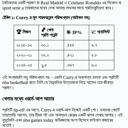
নৈতিকতার একটি প্রমাণ যা Real Madrid এ Cristiano Ronaldo এর নিবেদন বা
sport serie a তারকাদের মধ্যে দেখা অদম্য সাধনার সাথে প্রতিদ্বন্দ্বিতা করে।
টেবিল ১: Curry-র মূল পারফরমেন্স পরিসংখ্যান (আইকন সহ)
🏀 খেলা
🏆 সিজন
📈 অ্যাসিস্ট
🎯 3P%
প্রতি পয়েন্ট
২০১৫–১৬
৩০.১
.৪৫৪
৬.৭
২০২০–২১
৩২.০
.৪২১
৫.৮
২০২৪–২৫
২ৄ.৫
.৩৯৭
৬.০
এই সংখ্যাগুলি শুধু পরিসংখ্যান নয় – এগুলি Curry-র অক্লান্ত চালনা এবং প্রতিটি
nba basketball রাতে তিনি যে বৈদ্যুতিক উত্তেজনা নিয়ে আসেন তার জীবন্ত
প্রমাণ।
খেলার মধ্যে ওয়ার্ম-আপ আচার
প্রতিটি tip-off এর আগে, Curry-র ওয়ার্ম-আপ নিজেই একটি শো। ভক্তরা কোর্টে
তাড়াতাড়ি আসেন, তার ট্রিক শট এবং অসম্ভব রেঞ্জের একটি ঝলক দেখার আশায়। এই
মুহূর্তগুলি এখন nba games today অভিজ্ঞতার অংশ হিসেবে ফাইনাল বাজারের
মতোই।