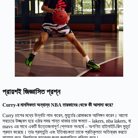
প্রায়শই জিজ্ঞাসিত প্রশ্ন
Curry-র মানসিকতা অন্যান্য NBA তারকাদের থেকে কী আলাদা করে?
Curry চাপের মধ্যে উন্নতি লাভ করেন, মুহূর্তের রোমাঞ্চকে আলিঙ্গন করেন। আলো
সবচেয়ে উজ্জ্বল হয়ে ওঠার সময় শান্ত থাকার তার ক্ষমতা – lakers, nba lakers, বা
mavs এর সাথে একটি উত্তেজনাপূর্ণ প্লেঅফ সংঘর্ষে – অগণিত হাইলাইট-রিল মুহূর্ত
প্রদান করেছে। তার প্রস্তুতি এবং ইতিবাচকতা তাকে প্রতিকূলতা অতিক্রম করতে
সাহায্য করে, বিপর্যয়কে মহত্ত্বের জন্য জ্বালানিতে পরিণত করে।