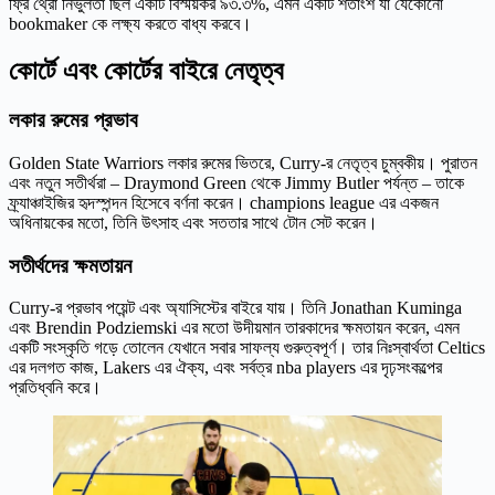
ফ্রি থ্রো নির্ভুলতা ছিল একটি বিস্ময়কর ৯৩.৩%, এমন একটি শতাংশ যা যেকোনো
bookmaker কে লক্ষ্য করতে বাধ্য করবে।
কোর্টে এবং কোর্টের বাইরে নেতৃত্ব
লকার রুমের প্রভাব
Golden State Warriors লকার রুমের ভিতরে, Curry-র নেতৃত্ব চুম্বকীয়। পুরাতন
এবং নতুন সতীর্থরা – Draymond Green থেকে Jimmy Butler পর্যন্ত – তাকে
ফ্র্যাঞ্চাইজির হৃদস্পন্দন হিসেবে বর্ণনা করেন। champions league এর একজন
অধিনায়কের মতো, তিনি উৎসাহ এবং সততার সাথে টোন সেট করেন।
সতীর্থদের ক্ষমতায়ন
Curry-র প্রভাব পয়েন্ট এবং অ্যাসিস্টের বাইরে যায়। তিনি Jonathan Kuminga
এবং Brendin Podziemski এর মতো উদীয়মান তারকাদের ক্ষমতায়ন করেন, এমন
একটি সংস্কৃতি গড়ে তোলেন যেখানে সবার সাফল্য গুরুত্বপূর্ণ। তার নিঃস্বার্থতা Celtics
এর দলগত কাজ, Lakers এর ঐক্য, এবং সর্বত্র nba players এর দৃঢ়সংকল্পের
প্রতিধ্বনি করে।