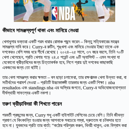
কীভাবে সামঞ্জস্যপূর্ণ থাকা এবং মানিয়ে নেওয়া
খেলাধুলার ভক্তরা একটি গরম ধারার রোমাঞ্চ পছন্দ করেন – কিন্তু সত্যিকারের মহত্ত্ব
সামঞ্জস্য দাবি করে। Curry-র রুটিন, শৃঙ্খলা এবং মানিয়ে নেওয়ার ইচ্ছা তাকে এক
দশকেরও বেশি সময় ধরে শীর্ষে রেখেছে। ২০২৪–২৫ সালে, ৩৭ বছর বয়সে, তিনি ৭০টি
খেলা খেলেছেন, প্রতি খেলায় গড়ে ২৪.৫ পয়েন্ট এবং ৬টি অ্যাসিস্ট – এমন সংখ্যা যা
যেকোনো ক্রীড়াবিদের জন্য চিত্তাকর্ষক হবে, লিগে প্রায় দুই দশকের কাছাকাছি
একজনের জন্য তো বটেই।
তার খেলা সামঞ্জস্য করার ক্ষমতা – বল ছাড়া চলাফেরা, তার রক্ষণাত্মক খেলা উন্নত করা, বা
সতীর্থদের পরামর্শ দেওয়া – প্রতিটি উচ্চাকাঙ্ক্ষী তারকার জন্য একটি শিক্ষা। nba
resultados এবং standings nba এর অস্থির জগতে, Curry-র অভিযোজনযোগ্যতা
দীর্ঘস্থায়ী সাফল্যের একটি নকশা।
তরুণ ক্রীড়াবিদরা কী শিখতে পারেন
পরবর্তী প্রজন্মের জন্য, Curry শুধু একটি হাইলাইট মেশিনের চেয়ে বেশি। তিনি জীবন্ত
প্রমাণ যে কিংবদন্তি হওয়ার জন্য আপনাকে সবচেয়ে লম্বা, দ্রুততম বা চটকদার হতে
হবে না। যুবকদের প্রতি তার বার্তা: “কঠোর পরিশ্রম করুন, বিনয়ী থাকুন, এবং বিশ্বাস করা