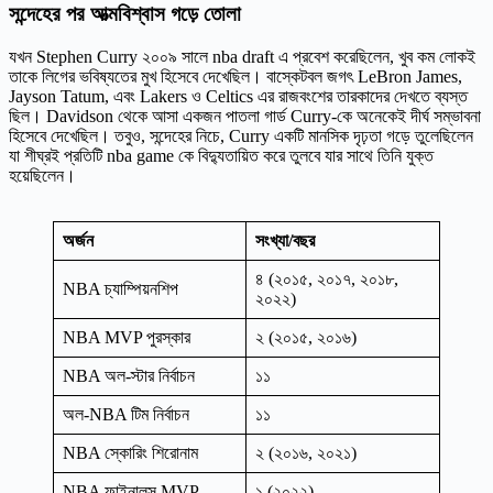
সন্দেহের পর আত্মবিশ্বাস গড়ে তোলা
যখন Stephen Curry ২০০৯ সালে nba draft এ প্রবেশ করেছিলেন, খুব কম লোকই
তাকে লিগের ভবিষ্যতের মুখ হিসেবে দেখেছিল। বাস্কেটবল জগৎ LeBron James,
Jayson Tatum, এবং Lakers ও Celtics এর রাজবংশের তারকাদের দেখতে ব্যস্ত
ছিল। Davidson থেকে আসা একজন পাতলা গার্ড Curry-কে অনেকেই দীর্ঘ সম্ভাবনা
হিসেবে দেখেছিল। তবুও, সন্দেহের নিচে, Curry একটি মানসিক দৃঢ়তা গড়ে তুলেছিলেন
যা শীঘ্রই প্রতিটি nba game কে বিদ্যুতায়িত করে তুলবে যার সাথে তিনি যুক্ত
হয়েছিলেন।
অর্জন
সংখ্যা/বছর
৪ (২০১৫, ২০১৭, ২০১৮,
NBA চ্যাম্পিয়নশিপ
২০২২)
NBA MVP পুরস্কার
২ (২০১৫, ২০১৬)
NBA অল-স্টার নির্বাচন
১১
অল-NBA টিম নির্বাচন
১১
NBA স্কোরিং শিরোনাম
২ (২০১৬, ২০২১)
NBA ফাইনালস MVP
১ (২০২২)